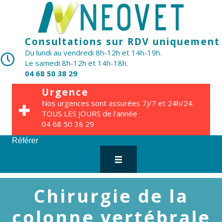
Consultations sur RDV uniquement
Du lundi au vendredi 8h-12h et 14h-19h.
Le samedi 8h-12h et 14h-18h.
04 68 50 38 29
Urgence
Nos urgences sont assurées 7j/7 et 24h/24.
TOUS LES JOURS de l'année
04 68 50 38 29
Référer
Chirurgie de la
colonne vertébrale