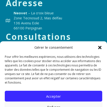
Adresse
Neovet
– La croix bleue
Zone Tecnosud 2, Mas delfau
136 Avenu Eole
66100 Perpignan
Consultations
Lundi au Vendredi 8h-12h et 14h-19h
Gérer le consentement
Samedi de 8h-12h et 14h-18h
Urgences 7j/7 et 24h24
Pour offrir les meilleures expériences, nous utilisons des technologies
telles que les cookies pour stocker et/ou accéder aux informations des
appareils. Le fait de consentir à ces technologies nous permettra de
04 68 50 38 29
traiter des données telles que le comportement de navigation ou les ID
uniques sur ce site. Le fait de ne pas consentir ou de retirer son
consentement peut avoir un effet négatif sur certaines caractéristiques
et fonctions.
/cliniqueveterinaireneovet
Formulaire de référé
Accepter
Refuser