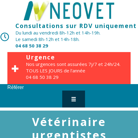
Consultations sur RDV uniquement
Du lundi au vendredi 8h-12h et 14h-19h.
Le samedi 8h-12h et 14h-18h.
04 68 50 38 29
Urgence
Nos urgences sont assurées 7j/7 et 24h/24.
TOUS LES JOURS de l'année
04 68 50 38 29
Référer
Vétérinaire
urgentistes